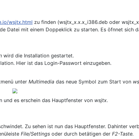
e.io/wsjtx.html
zu finden (wsjtx_x.x.x_i386.deb oder wsjtx
e Datei mit einem Doppeklick zu starten. Es öfnnet sich d
en
wird die Installation gestartet.
allation. Hier ist das Login-Passwort einzugeben.
rtmenü unter
Multimedia
das neue Symbol zum Start von
ws
n und es erschein das Hauptfenster von
wsjtx.
schwindet. Zu sehen ist nun das Hauptfenster. Dahinter verb
enüleiste
File/Settings
oder durch betätigen der
F2-Taste.